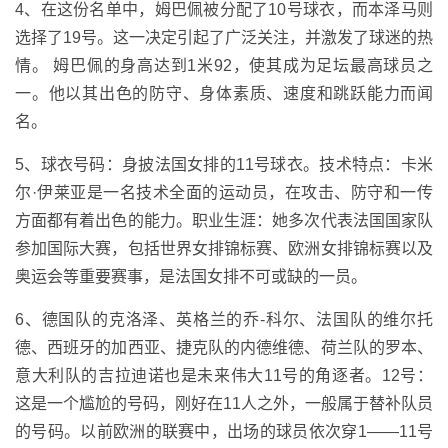
4、在这份名单中，姆巴佩被分配了10号球衣，而本泽马则
选择了19号。这一决定引起了广泛关注，并激发了球迷的热
情。 姆巴佩的身高达到1米92，使其成为足坛最高球员之
一。他以其出色的防守、身体素质、速度和跳跃能力而闻
名。
5、球衣号码：身披法国女排的11号球衣。技术特点：卡米
尔·伊莱亚是一名技术全面的运动员，在攻击、防守和一传
方面都有着出色的能力。职业生涯：她多次代表法国国家队
参加国际大赛，包括世界女排锦标赛、欧洲女排锦标赛以及
奥运会等重要赛事，是法国女排不可或缺的一员。
6、德国队的克洛泽、英格兰的乔-科尔、法国队的维尔托
德、西班牙的加西亚、捷克队的内德维德、荷兰队的罗本、
意大利队的吉拉迪诺也是未来伟大11号的角逐者。12号：
这是一个尴尬的号码，刚好在11人之外，一般属于替补队员
的号码。以前欧洲的联赛中，出场的球员依次穿1——11号