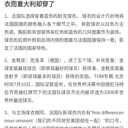
衣而意大利却穿了
1、法国队选择穿着蓝色的耐克球衣。 球衣的设计巧妙地将
法国国旗的颜色融入各个细节之中。 新款球衣以白色为主
色调，胸前和背部装饰有红色和蓝色的几何图案作为装饰。
球衣的后颈外侧和后领内侧的图案与法国国旗保持一致，彰
显了法国的国家特色。
2、金靴奖：克洛泽 （德国），进了五个球。补充答复：金
球奖是最佳球员（即表现最好的球员）获得者，金靴奖是最
佳射手（即进球最多的球员）获得的奖励。TOM专稿 北京
时间7月10日，国际足联宣布，在世界杯决赛中因侵犯马特
拉齐而被红牌罚下的法国队球员齐达内被评选为2006年世
界杯最佳球员。
3、与主场球衣相同，法国队新球衣内也有“Nos differences
nous unissent（我们的不同将完美团结在一起）”的口号，