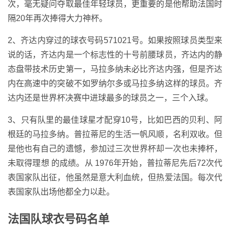
次，毫无疑问夺取最佳年轻球员，更重要的是他帮助法国时
隔20年再次捧得大力神杯。
2、齐达内穿过的球衣号码571021号。如果按照球员类型来
说的话，齐达内是一个标志性的十号前腰球员，齐达内的静
态盘带技术历史第一，马拉多纳未必比齐达内强，但是齐达
内在高速中的突破不如罗纳尔多或马拉多纳这样的球员。齐
达内还是世界杯决赛中进球最多的球员之一，三个入球。
3、只有队里的最佳球星才配穿10号，比如巴西的贝利、阿
根廷的马拉多纳。普拉蒂尼的生活一帆风顺，名利双收。但
是他也有自己的遗憾，参加过三次世界杯却一次也未捧杯，
未取得理想 的成绩。从 1976年开始，普拉蒂尼先后72次代
表国家队出征，他虽然是意大利血统，但热爱法国。每次代
表国家队出场他都全力以赴。
法国队球衣号码名单