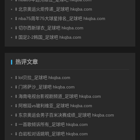
🍢北京奥运火炬传递_足球吧 hkqba.com
🍢nba75周年75大球星排名_足球吧 hkqba.com
🍢切尔西新球衣_足球吧 hkqba.com
🍢国足2-2韩国_足球吧 hkqba.com
热评文章
🍢lol贝拉_足球吧 hkqba.com
🍢门将萨沙_足球吧 hkqba.com
🍢海南电视台影视剧频道_足球吧 hkqba.com
🍢阿根廷vs玻利维亚_足球吧 hkqba.com
🍢东京奥运会男子百米决赛成绩_足球吧 hkqba.com
🍢一首歌倾诉所有_足球吧 hkqba.com
🍢白岩松对话姚明_足球吧 hkqba.com