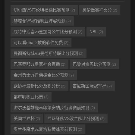
切尔西VS布伦特福德比赛预测
奥伦堡赛程比分
(2)
(2)
赫塔菲VS塞维利亚阵容预测
(2)
底特律活塞vs芝加哥公牛比分预测
NBL
(2)
(2)
可以看nba回放的软件免费
(2)
曼彻斯特城VS曼彻斯特联比分预测
(2)
巴塞罗那vs皇家社会直播
巴黎对雷恩比分预测
(2)
(2)
金州勇士vs丹佛掘金比分预测
(2)
欧协杯最新比分及积分榜
吉尼斯国际冠军杯
(2)
(2)
邹市明职业比赛
(2)
密尔沃基雄鹿vs印第安纳步行者赛前预测
(2)
美国世界杯
西班牙队VS波兰队比分预测
(2)
(2)
奥兰多魔术vs夏洛特黄蜂赛前预测
(2)