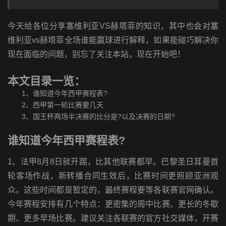
今天给各位分享塞维利亚VS赫塔菲的知识，其中也会对塞
维利亚vs赫塔菲全场谁能赢球进行解释，如果能碰巧解决你
现在面临的问题，别忘了关注本站，现在开始吧！
本文目录一览：
1、
谁知道今年西甲赛程表?
2、
西甲第一轮比赛要几天
3、
国王杯两场半决赛的比分是?以及决赛的日期?
谁知道今年西甲赛程表?
1、法甲8月8日就开踢，比其他联赛都早。巴黎圣日耳曼首
轮客场作战，新转播合同生效后，比赛时间更照顾亚洲观
众。这些时间都是暂定的，最终赛程要等各联赛官网确认。
今年赛程安排有几个特点：更密集的周中比赛、更长的冬歇
期、更多早场比赛。建议关注各联赛的官方社交媒体，开赛