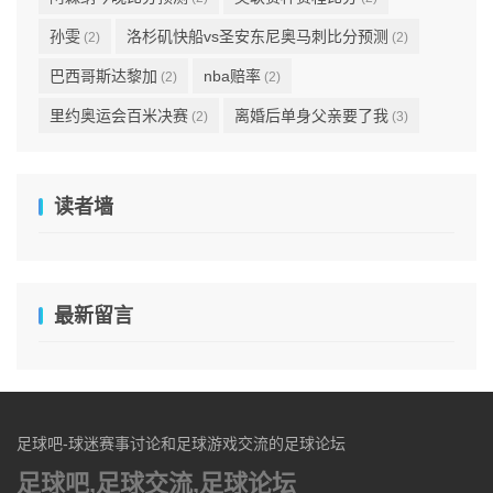
孙雯
洛杉矶快船vs圣安东尼奥马刺比分预测
(2)
(2)
巴西哥斯达黎加
nba赔率
(2)
(2)
里约奥运会百米决赛
离婚后单身父亲要了我
(2)
(3)
读者墙
最新留言
足球吧-球迷赛事讨论和足球游戏交流的足球论坛
足球吧,足球交流,足球论坛