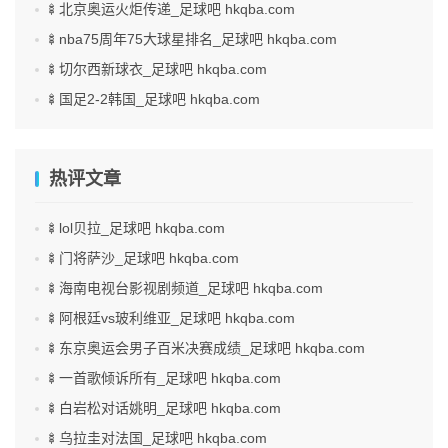
🍢北京奥运火炬传递_足球吧 hkqba.com
🍢nba75周年75大球星排名_足球吧 hkqba.com
🍢切尔西新球衣_足球吧 hkqba.com
🍢国足2-2韩国_足球吧 hkqba.com
热评文章
🍢lol贝拉_足球吧 hkqba.com
🍢门将萨沙_足球吧 hkqba.com
🍢海南电视台影视剧频道_足球吧 hkqba.com
🍢阿根廷vs玻利维亚_足球吧 hkqba.com
🍢东京奥运会男子百米决赛成绩_足球吧 hkqba.com
🍢一首歌倾诉所有_足球吧 hkqba.com
🍢白岩松对话姚明_足球吧 hkqba.com
🍢乌拉圭对法国_足球吧 hkqba.com