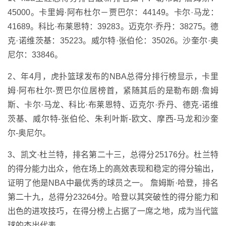
45000。卡里姆·阿布杜尔－贾巴尔：44149。卡尔·马龙：
41689。科比·布莱恩特：39283。迈克尔·乔丹：38275。德
克·诺维茨基：35223。威尔特·张伯伦：35026。沙奎尔·奥
尼尔：33846。
2、年4月，虎扑篮球发布的NBA总得分排行榜显示，卡里
姆·阿布杜尔-贾巴尔位居榜首，紧随其后的是勒布朗·詹姆
斯、卡尔·马龙、科比·布莱恩特、迈克尔·乔丹、德克-诺维
茨基、威尔特-张伯伦、朱利叶斯-欧文、摩西-马龙和沙奎
尔-奥尼尔。
3、凯文·杜兰特，排名第二十三，总得分25176分。杜兰特
的得分能力出众，他在场上的高效表现和稳定的得分输出，
证明了他是NBA中最优秀的球员之一。 詹姆斯·哈登，排名
第二十九，总得分23264分。哈登以其突破性的得分能力和
出色的进攻技巧，在得分榜上占据了一席之地，成为当代篮
球的杰出代表。