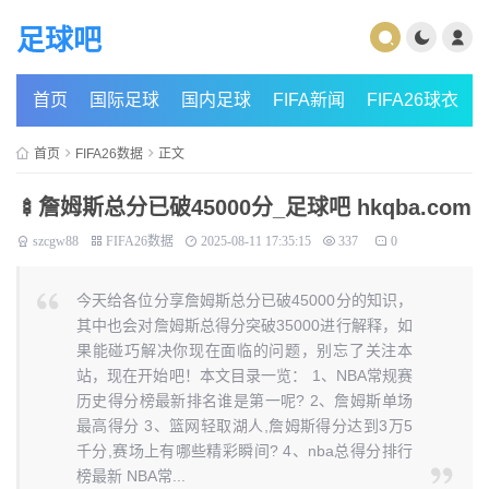
足球吧
首页
国际足球
国内足球
FIFA新闻
FIFA26球衣
首页
FIFA26数据
正文
🍢詹姆斯总分已破45000分_足球吧 hkqba.com
szcgw88
FIFA26数据
2025-08-11 17:35:15
337
0
今天给各位分享詹姆斯总分已破45000分的知识，
其中也会对詹姆斯总得分突破35000进行解释，如
果能碰巧解决你现在面临的问题，别忘了关注本
站，现在开始吧！本文目录一览： 1、NBA常规赛
历史得分榜最新排名谁是第一呢? 2、詹姆斯单场
最高得分 3、篮网轻取湖人,詹姆斯得分达到3万5
千分,赛场上有哪些精彩瞬间? 4、nba总得分排行
榜最新 NBA常...