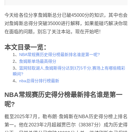
今天给各位分享詹姆斯总分已破45000分的知识，其中也会
对詹姆斯总得分突破35000进行解释，如果能碰巧解决你现
在面临的问题，别忘了关注本站，现在开始吧！
本文目录一览：
1、
NBA常规赛历史得分榜最新排名谁是第一呢?
2、
詹姆斯单场最高得分
3、
篮网轻取湖人,詹姆斯得分达到3万5千分,赛场上有哪些精彩
瞬间?
4、
nba总得分排行榜最新
NBA常规赛历史得分榜最新排名谁是第一
呢?
截至2025年7月，勒布朗·詹姆斯在NBA历史得分榜上排名
第一。他在2023年2月超越贾巴尔（38387分）成为历史得