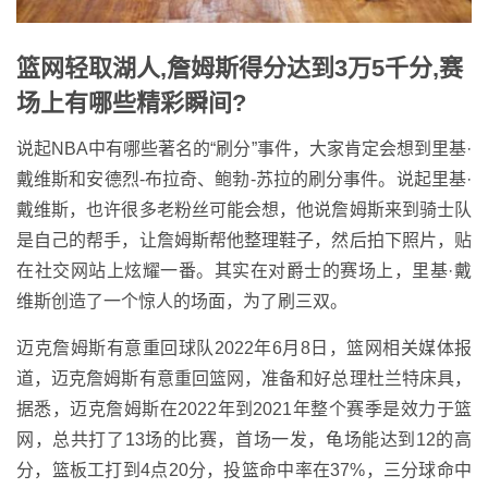
篮网轻取湖人,詹姆斯得分达到3万5千分,赛
场上有哪些精彩瞬间?
说起NBA中有哪些著名的“刷分”事件，大家肯定会想到里基·
戴维斯和安德烈-布拉奇、鲍勃-苏拉的刷分事件。说起里基·
戴维斯，也许很多老粉丝可能会想，他说詹姆斯来到骑士队
是自己的帮手，让詹姆斯帮他整理鞋子，然后拍下照片，贴
在社交网站上炫耀一番。其实在对爵士的赛场上，里基·戴
维斯创造了一个惊人的场面，为了刷三双。
迈克詹姆斯有意重回球队2022年6月8日，篮网相关媒体报
道，迈克詹姆斯有意重回篮网，准备和好总理杜兰特床具，
据悉，迈克詹姆斯在2022年到2021年整个赛季是效力于篮
网，总共打了13场的比赛，首场一发，龟场能达到12的高
分，篮板工打到4点20分，投篮命中率在37%，三分球命中