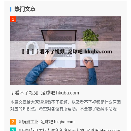
热门文章
🍢看不了视频_足球吧 hkqba.com
本篇文章给大家谈谈看不了视频，以及看不了视频是什么原因
对应的知识点，希望对各位有所帮助，不要忘了收藏本站喔。
本文目录一览： 1、我手机...
🍢横洲工业_足球吧 hkqba.com
🍢电视节目主持人30年年度风云人物_足球吧 hkqba.com