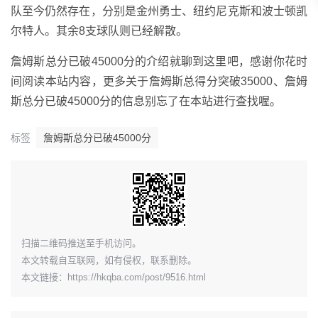
队至今仍然存在，分别是金州勇士、纽约尼克斯和波士顿凯
尔特人。其余8支球队则已经解散。
詹姆斯总分已破45000分的介绍就聊到这里吧，感谢你花时
间阅读本站内容，更多关于詹姆斯总得分突破35000、詹姆
斯总分已破45000分的信息别忘了在本站进行查找喔。
标签
詹姆斯总分已破45000分
​扫描二维码推送至手机访问。
本文转载自互联网，如有侵权，联系删除。
本文链接：
https://hkqba.com/post/9516.html