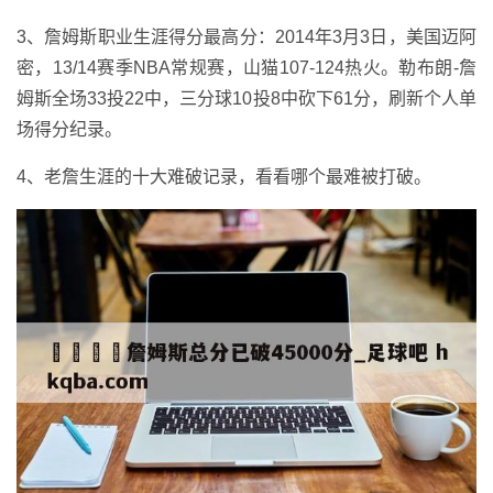
3、詹姆斯职业生涯得分最高分：2014年3月3日，美国迈阿
密，13/14赛季NBA常规赛，山猫107-124热火。勒布朗-詹
姆斯全场33投22中，三分球10投8中砍下61分，刷新个人单
场得分纪录。
4、老詹生涯的十大难破记录，看看哪个最难被打破。