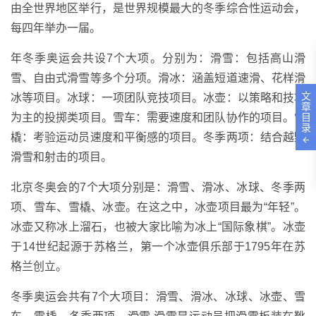
由全世界地区举行，是世界规模最大的冬季综合性运动会，
每四年举办一届。
年冬季奥运会共设7个大项。分别为：滑雪：包括高山滑
雪、自由式滑雪等多个分项。滑冰：涵盖短道速滑、花样滑
文
冰等项目。冰球：一项团队竞技项目。冰壶：以策略和技巧
章
目
为主的投掷类项目。雪车：需要速度和团队协作的项目。雪
录
橇：考验运动员速度和平衡感的项目。冬季两项：结合越野
滑雪和射击的项目。
北京冬奥会的7个大项分别是：滑雪、滑冰、冰球、冬季两
项、雪车、雪橇、冰壶。在这之中，冰壶项目最为“年轻”。
冰壶又称冰上溜石，也被大家比喻为冰上“国际象棋”。冰壶
于14世纪起源于苏格兰，第一个冰壶俱乐部于1795年在苏
格兰创立。
冬季奥运会共有7个大项目：滑雪、滑冰、冰球、冰壶、雪