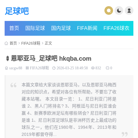
足球吧
首页
国际足球
国内足球
FIFA新闻
FIFA26球衣
首页
FIFA26球鞋
正文
🍢恩耶亚马_足球吧 hkqba.com
szcgw88
FIFA26球鞋
2026-03-25 18:49:58
832
0
本篇文章给大家谈谈恩耶亚马，以及恩耶亚马梅西
对应的知识点，希望对各位有所帮助，不要忘了收
藏本站喔。 本文目录一览： 1、尼日利亚门将是
谁 2、黑人门将排名? 3、阿根廷与尼日利亚谁会
赢 4、新赛季欧洲足坛有哪些转会? 尼日利亚门将
是谁 1、尼日利亚足球队是非洲杯历史上最成功的
球队之一，他们在1980年、1994年、2013年和
2019年都曾夺得...