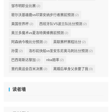
邹市明职业比赛
(2)
密尔沃基雄鹿vs印第安纳步行者赛前预测
(2)
美国世界杯
西班牙队VS波兰队比分预测
(2)
(2)
奥兰多魔术vs夏洛特黄蜂赛前预测
(2)
阿森纳今晚比分预测
英联赛杯赛程比分
(2)
(2)
孙雯
洛杉矶快船vs圣安东尼奥马刺比分预测
(2)
(2)
巴西哥斯达黎加
nba赔率
(2)
(2)
里约奥运会百米决赛
离婚后单身父亲要了我
(2)
(3)
读者墙