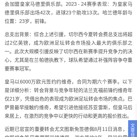
会加盟皇家马德里俱乐部。2023 - 24赛季表现：为皇家马
德里俱乐部出场42次，进球23个助攻13次。哈兰德年龄与
位置：23岁，前锋。
总支出背景：综合上述引援，切尔西今夏转会费总支出将超
过2亿英镑，成为欧洲足坛转会市场投入最大的俱乐部之
一。此次大规模引援反映了切尔西在新赛季提升竞争力的决
心，尤其是在兰帕德执教下，球队希望通过补强阵容争夺重
要赛事冠军。
皇马以6000万欧元签约约维奇，合同为期六个赛季。以下
是详细分析：转会背景与竞争年轻的法兰克福前锋约维奇年
仅21岁，凭借出色的表现成为欧洲足坛转会市场的焦点。巴
萨曾最早接触约维奇，希望引进他接班苏亚雷斯，但皇马后
来居上，在激烈的竞争中以更快的行动和更高的报价胜出。
文
近期已官宣的重要转会尤文图斯免签德佩8月11日消息，尤
章
目