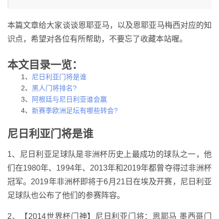
本篇文章给大家谈谈恩耶亚马，以及恩耶亚马梅西对应的知
识点，希望对各位有所帮助，不要忘了收藏本站喔。
本文目录一览：
1、
尼日利亚门将是谁
2、
黑人门将排名?
3、
阿根廷与尼日利亚谁会赢
4、
新赛季欧洲足坛有哪些转会?
尼日利亚门将是谁
1、尼日利亚足球队是非洲杯历史上最成功的球队之一，他
们在1980年、1994年、2013年和2019年都曾夺得过非洲杯
冠军。2019年非洲杯即将于6月21日在埃及开赛，尼日利亚
足球队也公布了他们的参赛阵容。
2、【2014世界杯门神】尼日利亚门将：恩耶马 墨西哥门