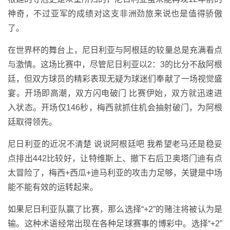
神奇，不过亚军的成绩对这支非洲劲旅来说也是值得骄傲
了。
在世界杯的舞台上，尼日利亚与阿根廷的较量总是充满看点
与激情。这场比赛中，尽管尼日利亚以2：3的比分不敌阿根
廷，但双方球员的精彩表现无疑为球迷们奉献了一场视觉盛
宴。开场即高潮，双方闪电破门 比赛伊始，双方就迅速进
入状态。开场仅146秒，梅西就抓住机会抽射破门，为阿根
廷取得领先。
尼日利亚的近况不清楚 说说阿根廷吧 我希望老马还是稳妥
点排出442比较好，让特维斯上、撤下右后卫奥塔门迪有点
太冒险了，梅西+西瓜+迪马利亚的攻击力足够，关键是中场
能不能有效的运转起来。
如果尼日利亚队赢了比赛，那么选择“+2”的赌注将被认为是
输。这种术语经常出现在各种足球赛事的博彩中。选择“+2”