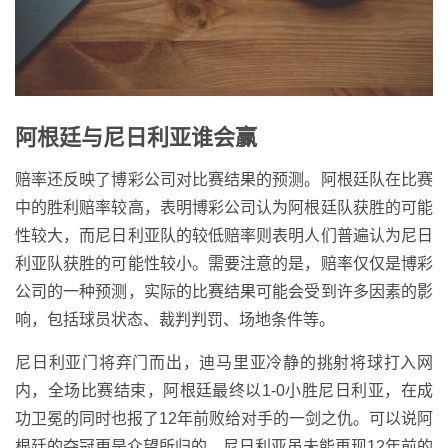
阿根廷与尼日利亚谁会赢
赔率还反映了博彩公司对比赛结果的预测。阿根廷队在比赛
中的胜利赔率较高，表明博彩公司认为阿根廷队获胜的可能
性较大，而尼日利亚队的较低赔率则表明人们普遍认为尼日
利亚队获胜的可能性较小。需要注意的是，赔率仅仅是博彩
公司的一种预测，实际的比赛结果可能会受到许多因素的影
响，包括球员状态、裁判判罚、场地条件等。
尼日利亚门将弃门而出，迪马里亚冷静的挑射将球打入网
内，全场比赛结束，阿根廷最终以1-0小胜尼日利亚，在成
功卫冕的同时也报了12年前败给对手的一剑之仇。可以说阿
根廷的夺冠更是众望所归的，尼日利亚虽未能再现12年前的