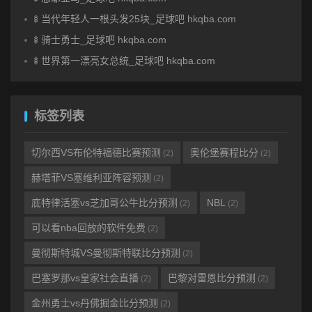
🍢当代年轻人一根头发25块_足球吧 hkqba.com
🍢骑士勇士_足球吧 hkqba.com
🍢世界第一漂亮女总统_足球吧 hkqba.com
标签列表
切尔西VS布伦特福德比赛预测
奥伦堡赛程比分
(2)
(2)
赫塔菲VS塞维利亚阵容预测
(2)
底特律活塞vs芝加哥公牛比分预测
NBL
(2)
(2)
可以看nba回放的软件免费
(2)
曼彻斯特城VS曼彻斯特联比分预测
(2)
巴塞罗那vs皇家社会直播
巴黎对雷恩比分预测
(2)
(2)
金州勇士vs丹佛掘金比分预测
(2)