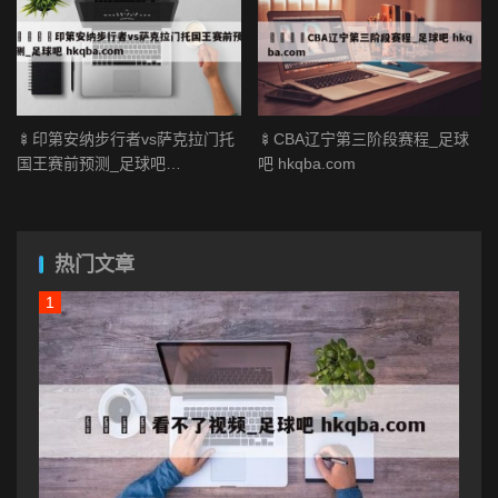
🍢印第安纳步行者vs萨克拉门托
🍢CBA辽宁第三阶段赛程_足球
国王赛前预测_足球吧
吧 hkqba.com
hkqba.com
热门文章