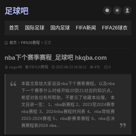
足球吧
首页
国际足球
国内足球
FIFA新闻
FIFA26球衣
首页
FIFA26教程
正文
nba下个赛季赛程_足球吧 hkqba.com
szcgw88
FIFA26教程
2025-06-23 16:56:12
476
0
本篇文章给大家谈谈nba下个赛季赛程，以及nba
下一个赛季什么时候开始20到21对应的知识点，
希望对各位有所帮助，不要忘了收藏本站喔。 本
文目录一览： 1、nba新赛程 2、2023至2024赛季
nba赛程 3、2024nba赛程时间表 4、nba常规赛
2023-2024赛程 5、nba新赛季赛程 6、nba总决
赛赛程表2024 nba...