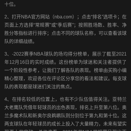
十位。
2、打开NBA官方网站（nba.com）；点击“排名”选项卡；在
页面上方选择“常规赛”或“季后赛”；按照胜场数、胜率、净
胜分等指标进行排序；点击不同的球队名称，可以查看该球
队的详细战绩。
3、-2022赛季NBA球队的场均得分榜单，展示了截至2021
年12月16日的实时成绩。这份榜单为球迷和关注者提供了
一个阶段性参考，让我们了解各队的表现。榜单由买购小编
精心整理，欢迎各位在评论区分享您的看法和建议。每支球
队的表现都是球迷们关注的焦点。
4、在排名较低的位置上，也有不少队伍值得关注。亚特兰
大老鹰队凭借年轻球员的出色表现，排名上升至第八位。奥
兰多魔术队和新奥尔良鹈鹕队则分别位于第九和第十位。这
两支球队在年轻球员的成长上投入了大量精力，未来有望实