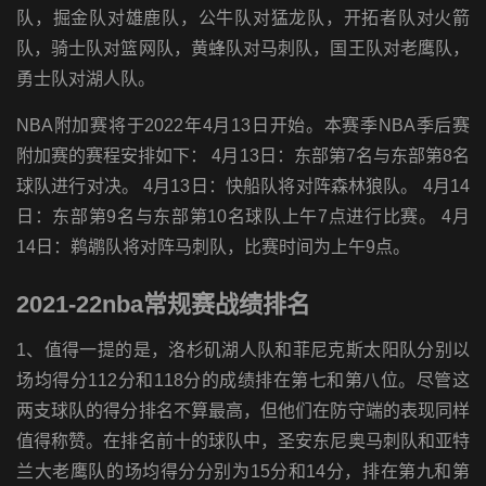
队，掘金队对雄鹿队，公牛队对猛龙队，开拓者队对火箭
队，骑士队对篮网队，黄蜂队对马刺队，国王队对老鹰队，
勇士队对湖人队。
NBA附加赛将于2022年4月13日开始。本赛季NBA季后赛
附加赛的赛程安排如下： 4月13日：东部第7名与东部第8名
球队进行对决。 4月13日：快船队将对阵森林狼队。 4月14
日：东部第9名与东部第10名球队上午7点进行比赛。 4月
14日：鹈鹕队将对阵马刺队，比赛时间为上午9点。
2021-22nba常规赛战绩排名
1、值得一提的是，洛杉矶湖人队和菲尼克斯太阳队分别以
场均得分112分和118分的成绩排在第七和第八位。尽管这
两支球队的得分排名不算最高，但他们在防守端的表现同样
值得称赞。在排名前十的球队中，圣安东尼奥马刺队和亚特
兰大老鹰队的场均得分分别为15分和14分，排在第九和第