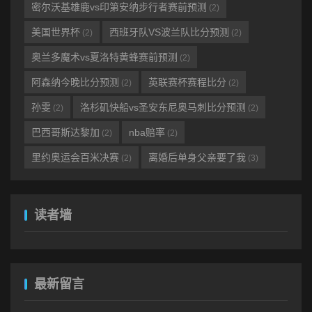
密尔沃基雄鹿vs印第安纳步行者赛前预测
(2)
美国世界杯
西班牙队VS波兰队比分预测
(2)
(2)
奥兰多魔术vs夏洛特黄蜂赛前预测
(2)
阿森纳今晚比分预测
英联赛杯赛程比分
(2)
(2)
孙雯
洛杉矶快船vs圣安东尼奥马刺比分预测
(2)
(2)
巴西哥斯达黎加
nba赔率
(2)
(2)
里约奥运会百米决赛
离婚后单身父亲要了我
(2)
(3)
读者墙
最新留言