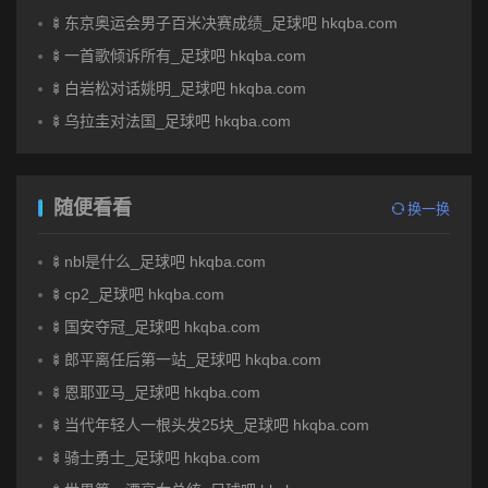
🍢东京奥运会男子百米决赛成绩_足球吧 hkqba.com
🍢一首歌倾诉所有_足球吧 hkqba.com
🍢白岩松对话姚明_足球吧 hkqba.com
🍢乌拉圭对法国_足球吧 hkqba.com
随便看看
换一换
🍢nbl是什么_足球吧 hkqba.com
🍢cp2_足球吧 hkqba.com
🍢国安夺冠_足球吧 hkqba.com
🍢郎平离任后第一站_足球吧 hkqba.com
🍢恩耶亚马_足球吧 hkqba.com
🍢当代年轻人一根头发25块_足球吧 hkqba.com
🍢骑士勇士_足球吧 hkqba.com