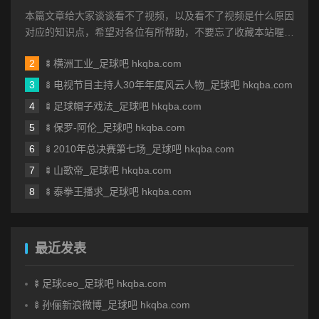
本篇文章给大家谈谈看不了视频，以及看不了视频是什么原因
对应的知识点，希望对各位有所帮助，不要忘了收藏本站喔。
本文目录一览： 1、我手机...
🍢横洲工业_足球吧 hkqba.com
🍢电视节目主持人30年年度风云人物_足球吧 hkqba.com
🍢足球帽子戏法_足球吧 hkqba.com
🍢保罗-阿伦_足球吧 hkqba.com
🍢2010年总决赛第七场_足球吧 hkqba.com
🍢山歌帝_足球吧 hkqba.com
🍢泰拳王播求_足球吧 hkqba.com
最近发表
🍢足球ceo_足球吧 hkqba.com
🍢孙俪新浪微博_足球吧 hkqba.com