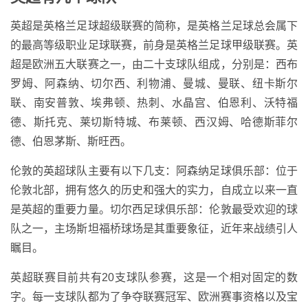
英超是英格兰足球超级联赛的简称，是英格兰足球总会属下
的最高等级职业足球联赛，前身是英格兰足球甲级联赛。英
超是欧洲五大联赛之一，由二十支球队组成，分别是：西布
罗姆、阿森纳、切尔西、利物浦、曼城、曼联、纽卡斯尔
联、南安普敦、埃弗顿、热刺、水晶宫、伯恩利、沃特福
德、斯托克、莱切斯特城、布莱顿、西汉姆、哈德斯菲尔
德、伯恩茅斯、斯旺西。
伦敦的英超球队主要有以下几支：阿森纳足球俱乐部：位于
伦敦北部，拥有悠久的历史和强大的实力，自成立以来一直
是英超的重要力量。切尔西足球俱乐部：伦敦最受欢迎的球
队之一，主场斯坦福桥球场是其重要象征，近年来战绩引人
瞩目。
英超联赛目前共有20支球队参赛，这是一个相对固定的数
字。每一支球队都为了争夺联赛冠军、欧洲赛事资格以及宝