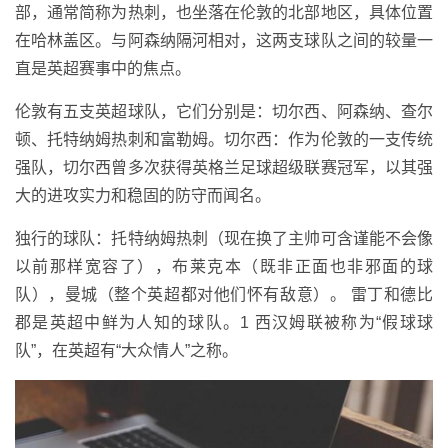
部，通常简称为热刺，也坐落在伦敦的北部地区，具体位置
在哈林盖区。与阿森纳隔河相对，这两支球队之间的较量一
直是英超赛事中的焦点。
伦敦有五支英超球队，它们分别是：切尔西、阿森纳、查尔
顿、托特纳姆热刺和富勒姆。切尔西：作为伦敦的一支传统
强队，切尔西曾多次获得英格兰足球超级联赛冠军，以其强
大的进攻实力和稳固的防守而闻名。
独行的球队：托特纳姆热刺（现在换了主帅可含谨能不会像
以前那样宽容了），布莱克本（既非正面也非邪面的球
队），曼城（整个英超都对他们怀有敌意）。 雷丁和德比
郡是英超中鲜为人知的球队。1 西汉姆联被称为“假球球
队”，在英超有“大众情人”之称。