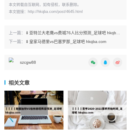
本文转载自互联网，如有侵权，联系删除。
本文链接：
http://hkqba.com/post/4645.html
上一篇：
🍢亚特兰大老鹰vs费城76人比分预测_足球吧 hkqba.com
下一篇：
🍢皇家马德里vs巴塞罗那_足球吧 hkqba.com
szcgw88
相关文章