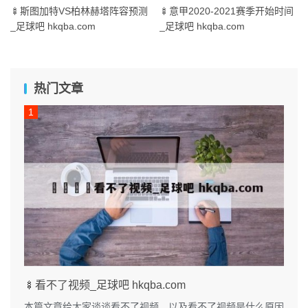
🍢斯图加特VS柏林赫塔阵容预测
🍢意甲2020-2021赛季开始时间
_足球吧 hkqba.com
_足球吧 hkqba.com
热门文章
🍢看不了视频_足球吧 hkqba.com
本篇文章给大家谈谈看不了视频，以及看不了视频是什么原因