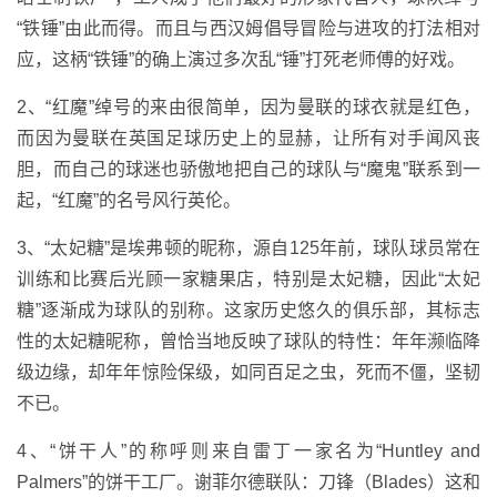
“铁锤”由此而得。而且与西汉姆倡导冒险与进攻的打法相对
应，这柄“铁锤”的确上演过多次乱“锤”打死老师傅的好戏。
2、“红魔”绰号的来由很简单，因为曼联的球衣就是红色，
而因为曼联在英国足球历史上的显赫，让所有对手闻风丧
胆，而自己的球迷也骄傲地把自己的球队与“魔鬼”联系到一
起，“红魔”的名号风行英伦。
3、“太妃糖”是埃弗顿的昵称，源自125年前，球队球员常在
训练和比赛后光顾一家糖果店，特别是太妃糖，因此“太妃
糖”逐渐成为球队的别称。这家历史悠久的俱乐部，其标志
性的太妃糖昵称，曾恰当地反映了球队的特性：年年濒临降
级边缘，却年年惊险保级，如同百足之虫，死而不僵，坚韧
不已。
4、“饼干人”的称呼则来自雷丁一家名为“Huntley and
Palmers”的饼干工厂。谢菲尔德联队：刀锋（Blades）这和