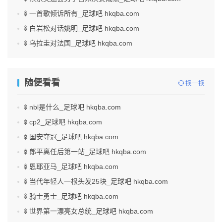
🍢一首歌倾诉所有_足球吧 hkqba.com
🍢白岩松对话姚明_足球吧 hkqba.com
🍢乌拉圭对法国_足球吧 hkqba.com
随便看看
换一换
🍢nbl是什么_足球吧 hkqba.com
🍢cp2_足球吧 hkqba.com
🍢国安夺冠_足球吧 hkqba.com
🍢郎平离任后第一站_足球吧 hkqba.com
🍢恩耶亚马_足球吧 hkqba.com
🍢当代年轻人一根头发25块_足球吧 hkqba.com
🍢骑士勇士_足球吧 hkqba.com
🍢世界第一漂亮女总统_足球吧 hkqba.com