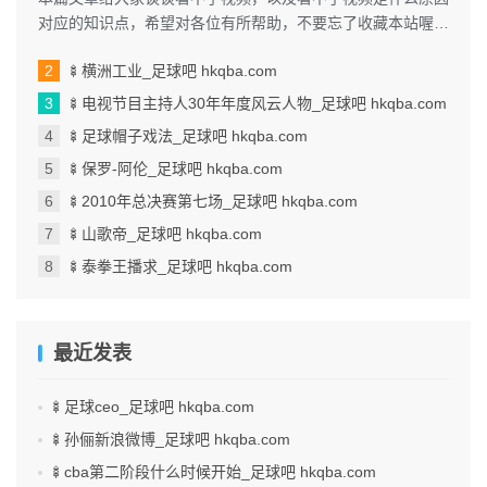
对应的知识点，希望对各位有所帮助，不要忘了收藏本站喔。
本文目录一览： 1、我手机...
🍢横洲工业_足球吧 hkqba.com
🍢电视节目主持人30年年度风云人物_足球吧 hkqba.com
🍢足球帽子戏法_足球吧 hkqba.com
🍢保罗-阿伦_足球吧 hkqba.com
🍢2010年总决赛第七场_足球吧 hkqba.com
🍢山歌帝_足球吧 hkqba.com
🍢泰拳王播求_足球吧 hkqba.com
最近发表
🍢足球ceo_足球吧 hkqba.com
🍢孙俪新浪微博_足球吧 hkqba.com
🍢cba第二阶段什么时候开始_足球吧 hkqba.com