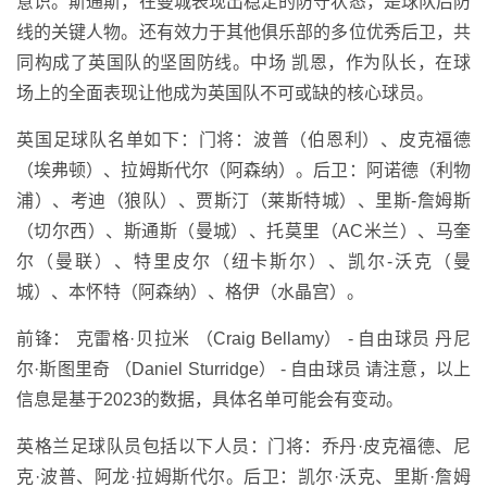
意识。斯通斯，在曼城表现出稳定的防守状态，是球队后防
线的关键人物。还有效力于其他俱乐部的多位优秀后卫，共
同构成了英国队的坚固防线。中场 凯恩，作为队长，在球
场上的全面表现让他成为英国队不可或缺的核心球员。
英国足球队名单如下：门将：波普（伯恩利）、皮克福德
（埃弗顿）、拉姆斯代尔（阿森纳）。后卫：阿诺德（利物
浦）、考迪（狼队）、贾斯汀（莱斯特城）、里斯-詹姆斯
（切尔西）、斯通斯（曼城）、托莫里（AC米兰）、马奎
尔（曼联）、特里皮尔（纽卡斯尔）、凯尔-沃克（曼
城）、本怀特（阿森纳）、格伊（水晶宫）。
前锋： 克雷格·贝拉米 （Craig Bellamy） - 自由球员 丹尼
尔·斯图里奇 （Daniel Sturridge） - 自由球员 请注意，以上
信息是基于2023的数据，具体名单可能会有变动。
英格兰足球队员包括以下人员：门将：乔丹·皮克福德、尼
克·波普、阿龙·拉姆斯代尔。后卫：凯尔·沃克、里斯·詹姆