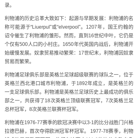
录。
利物浦的历史沿革大致如下：起源与早期发展：利物浦的名
称可能源于“Liuerpul”或“elverpool”。1207年，国王约翰的
诏令催生了利物浦的雏形。然而，直到16世纪中叶，它仍是
个仅有500人口的小村庄。1650年代英国内战后，利物浦开
始缓慢发展。奴隶贸易推动繁荣：17世纪末，利物浦因奴隶
贸易而繁荣。
利物浦足球俱乐部是英格兰足球超级联赛的球队之一，位于
英格兰西北港口城市利物浦，于1892年成立，是英格兰的
一支足球俱乐部。利物浦是英格兰足球历史上最成功的俱乐
部之一，共获得了18次英格兰顶级联赛冠军，7次英格兰足
总杯冠军，8次英格兰联赛杯冠军。
利物浦在1976-77赛季的欧冠决赛中以3-1的比分战胜门兴格
拉德巴赫，首次夺得欧洲冠军杯冠军。 1977-78赛季，利物