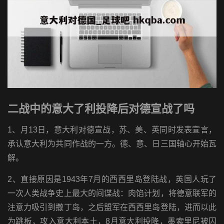
二战中的意大了利投降后对德宣战了吗
1、月13日，意大利对德宣战，苏、美、英同时发表宣言，
承认意大利为共同作战的一方。德、意、日三国轴心开始瓦
解。
2、直接原因是1943年7月的西西里岛登陆战，英国人玩了
一次人类战争史上最大的间谍战：肉馅计划，将德意联军的
注意力吸引到撒丁岛，之后盟军在西西里岛登陆，进而以此
为跳板，攻入意大利本土，8月意大利投降，墨索里尼被囚