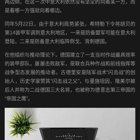
两边倒，在这一次中意大利依然没有坚定的向着某一方，而
是看哪一方强就向着哪边。
同年5月22日，由于意大利局势紧张，希特勒下令将胡贝的
第14装甲军调到意大利地区，一来是防备盟军可能在意大利
登陆，二来是防备意大利临阵倒戈、背刺德国。
在他组织与推动理论下，德国建立了一支当时作战最具效率
的装甲部队，屡屡击败敌军，是联合兵种作战和前线指挥等
战争型态发展的推动者。古德里安是陆军战术“闪击战”的创
始人，历史学家赞其“闪击战之父”，与曼施坦因、隆美尔被
后人并称为二战德国三大名将，也被称为德意志第三帝国的
“帝国之鹰”。