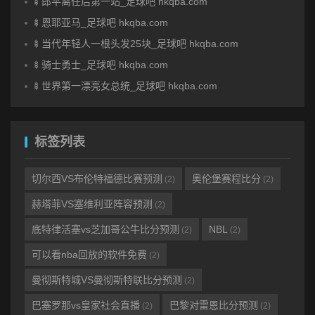
🍢郎平离任后第一站_足球吧 hkqba.com
🍢恩耶亚马_足球吧 hkqba.com
🍢当代年轻人一根头发25块_足球吧 hkqba.com
🍢骑士勇士_足球吧 hkqba.com
🍢世界第一漂亮女总统_足球吧 hkqba.com
标签列表
切尔西VS布伦特福德比赛预测
奥伦堡赛程比分
(2)
(2)
赫塔菲VS塞维利亚阵容预测
(2)
底特律活塞vs芝加哥公牛比分预测
NBL
(2)
(2)
可以看nba回放的软件免费
(2)
曼彻斯特城VS曼彻斯特联比分预测
(2)
巴塞罗那vs皇家社会直播
巴黎对雷恩比分预测
(2)
(2)