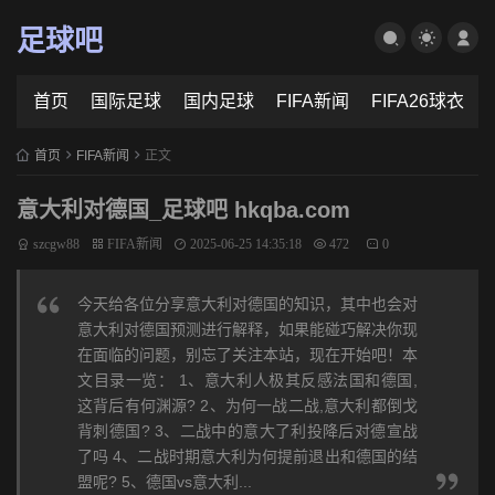
足球吧
首页
国际足球
国内足球
FIFA新闻
FIFA26球衣
首页
FIFA新闻
正文
意大利对德国_足球吧 hkqba.com
szcgw88
FIFA新闻
2025-06-25 14:35:18
472
0
今天给各位分享意大利对德国的知识，其中也会对
意大利对德国预测进行解释，如果能碰巧解决你现
在面临的问题，别忘了关注本站，现在开始吧！本
文目录一览： 1、意大利人极其反感法国和德国,
这背后有何渊源? 2、为何一战二战,意大利都倒戈
背刺德国? 3、二战中的意大了利投降后对德宣战
了吗 4、二战时期意大利为何提前退出和德国的结
盟呢? 5、德国vs意大利...