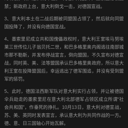
禁；新政府上台，意大利倒戈一击，对德国宣战。
3、意大利本土在二战后期被同盟国占领了，然后就向同盟
国投降了，并没有向德国宣战。
4、墨索里尼成立共和国傀儡政权时，意大利王室埃马努埃
莱三世传位儿子翁贝托二世，和巴多格里奥内阁逃往南部城
市那不勒斯，并发布停战宣言，倒向盟国，不久宣布对德宣
战，同时英、美、法等盟国承认巴多格里奥政府，所以意大
利王室在投降盟国后，幸运逃出了德军围追，并没有受到盟
军的惩罚。
5、此时，德国法西斯军队对意大利实行占领，并让被德国
伞兵劫走的墨索里尼在意大利北部德军占领区成立所谓“社
会共和国”，作垂死的挣扎。10月13日，意大利对德宣战，
苏、美、英同时发表宣言，承认意大利为共同作战的一方。
德、意、日三国轴心开始瓦解。