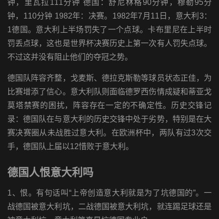
钟，里瓦拉111分钟 德国：舒尼林格90分钟，穆勒95分
钟，110分钟 1982年：决赛。1982年7月11日，意大利3：
1德国。意大利上半场罚失了一个点球。卡布里尼在上半时
罚丢点球，这也是世界杯决赛历史上第一次有人罚失点球。
不过这并没有阻止他们的夺冠之势。
德国队阵容齐整，戈麦斯、德拉克斯勒等球员状态正佳，为
比赛增添了信心。意大利队则面临德罗西伤情成疑和蒂亚戈
莫塔禁赛的困扰，阵容存在一定的不确定性。历史交锋记
录：德国队在与意大利的历史交锋中处于劣势，特别是在大
赛决赛圈从未战胜过意大利。在欧洲杯中，两队有过3次交
手，德国队上届以12惜败于意大利。
德国人恨意大利吗
1、恨。有句话叫“上帝创造意大利就是为了坑德国的”。一
战德国被意大利坑，二战德国被意大利坑，就连踢足球还是