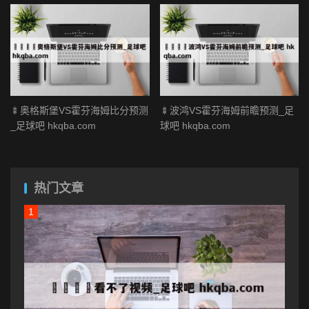
🍢奥格斯堡VS霍芬海姆比分预测
🍢波鸿VS霍芬海姆前瞻预测_足
_足球吧 hkqba.com
球吧 hkqba.com
热门文章