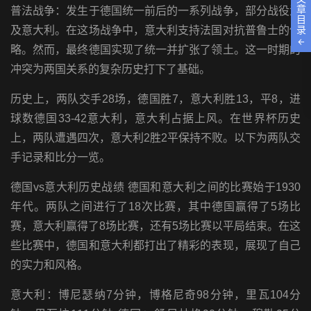
章
普法战争：发生于德国统一前后的一系列战争，部分战役涉
目
录
及意大利。在这场战争中，意大利支持法国对抗普鲁士的侵
略。然而，最终德国实现了统一并扩张了领土。这一时期的
冲突为两国关系的复杂历史打下了基础。
历史上，两队交手28场，德国胜7，意大利胜13，平8，进
球数德国33-42意大利，意大利占据上风。在世界杯历史
上，两队遭遇四次，意大利2胜2平保持不败。以下为两队交
手记录和比分一览。
德国vs意大利历史战绩 德国和意大利之间的比赛始于1930
年代。两队之间进行了18次比赛，其中德国赢得了5场比
赛，意大利赢得了8场比赛，还有5场比赛以平局结束。在这
些比赛中，德国和意大利都打出了精彩的表现，展现了自己
的实力和风格。
意大利：博尼瑟纳7分钟，博格尼奇98分钟，里瓦104分